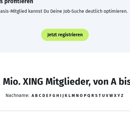
s profitieren
asis-Mitglied kannst Du Deine Job-Suche deutlich optimieren.
Jetzt registrieren
 Mio. XING Mitglieder, von A bi
Nachname:
A
B
C
D
E
F
G
H
I
J
K
L
M
N
O
P
Q
R
S
T
U
V
W
X
Y
Z