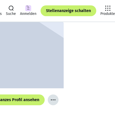
Stellenanzeige schalten
ts
Suche
Anmelden
Produkte
anzes Profil ansehen