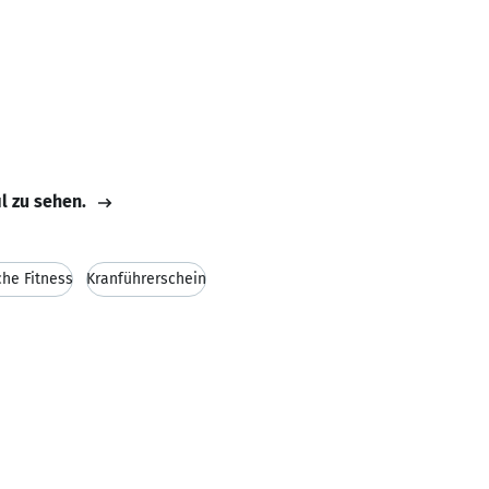
il zu sehen.
che Fitness
Kranführerschein