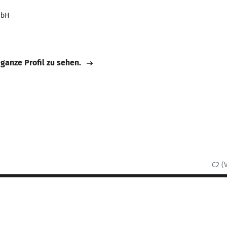
mbH
 ganze Profil zu sehen.
C2 (