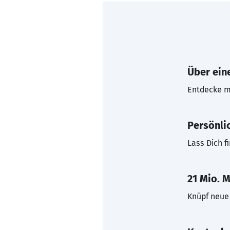
Über eine
Entdecke mi
Persönli
Lass Dich f
21 Mio. M
Knüpf neue 