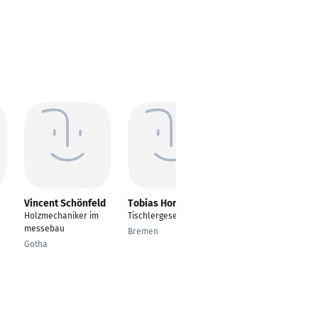
Vincent Schönfeld
Tobias Horbal
Beytullah Sahin
Holzmechaniker im
Tischlergeselle
---
messebau
Bremen
Mülheim an der Ruhr
Gotha