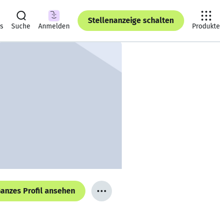
Stellenanzeige schalten
ts
Suche
Anmelden
Produkte
anzes Profil ansehen