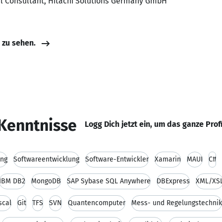
cal Consultant, Hitachi Solutions Germany GmbH
e zu sehen.
Kenntnisse
Logg Dich jetzt ein, um das ganze Prof
ung
Softwareentwicklung
Software-Entwickler
Xamarin
MAUI
C#
IBM DB2
MongoDB
SAP Sybase SQL Anywhere
DBExpress
XML/XS
scal
Git
TFS
SVN
Quantencomputer
Mess- und Regelungstechnik