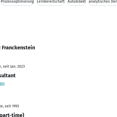
Prozessoptimierung
Lernbereitschaft
Autodidakt
analytisches De
z Franckenstein
 seit Jan. 2023
sultant
mbH
e, seit 1993
part-time)