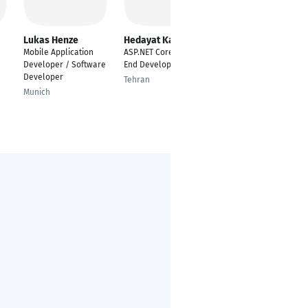
Lukas Henze
Hedayat Kamalian
Berker Sen
Mobile Application
ASP.NET Core Back-
Senior Software
Developer / Software
End Developer
Developer - Flutter
Developer
Tehran
Bremen
Munich