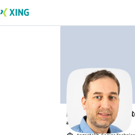
Moritz Franckenst
arbeitet von zu Hause. 🏡