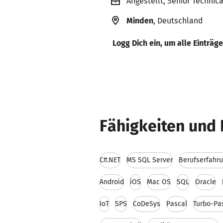
Angestellt, Senior Techni
Minden
, Deutschland
Logg Dich ein, um alle Einträg
Fähigkeiten und 
C#.NET
MS SQL Server
Berufserfahr
Android
iOS
Mac OS
SQL
Oracle
IoT
SPS
CoDeSys
Pascal
Turbo-Pa