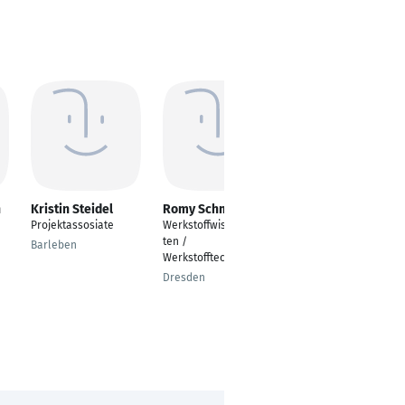
n
Kristin Steidel
Romy Schmidt
Stephan Rosner
Projektassosiate
Werkstoffwissenschaf
Arbeitsvermittler mit
ten /
Beratungsaufgaben
Barleben
Werkstofftechnologie
Weiden
Dresden