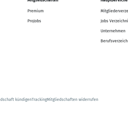
Mitgliedschaften
Hauptbereiche
Premium
Mitgliederverz
ProJobs
Jobs Verzeichn
Unternehmen
Berufsverzeich
edschaft kündigen
Tracking
Mitgliedschaften widerrufen