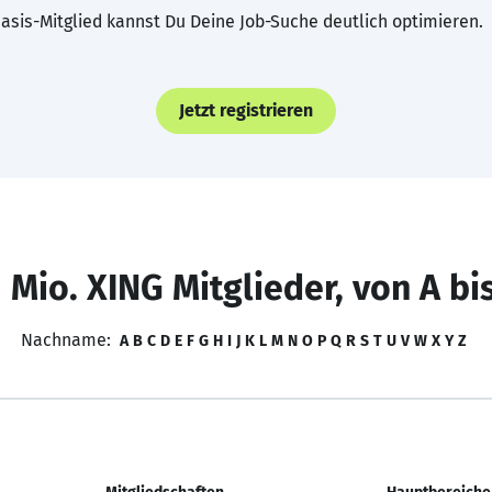
asis-Mitglied kannst Du Deine Job-Suche deutlich optimieren.
Jetzt registrieren
 Mio. XING Mitglieder, von A bi
Nachname:
A
B
C
D
E
F
G
H
I
J
K
L
M
N
O
P
Q
R
S
T
U
V
W
X
Y
Z