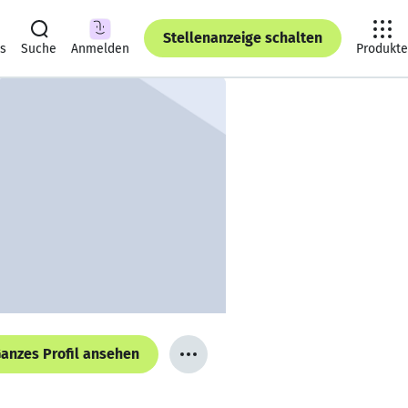
Stellenanzeige schalten
ts
Suche
Anmelden
Produkte
anzes Profil ansehen