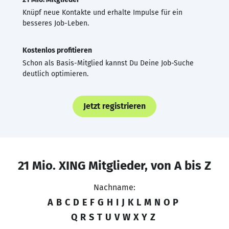
Knüpf neue Kontakte und erhalte Impulse für ein
besseres Job-Leben.
Kostenlos profitieren
Schon als Basis-Mitglied kannst Du Deine Job-Suche
deutlich optimieren.
Jetzt registrieren
21 Mio. XING Mitglieder, von A bis Z
Nachname:
A
B
C
D
E
F
G
H
I
J
K
L
M
N
O
P
Q
R
S
T
U
V
W
X
Y
Z