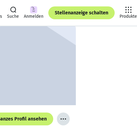
Stellenanzeige schalten
ts
Suche
Anmelden
Produkte
anzes Profil ansehen