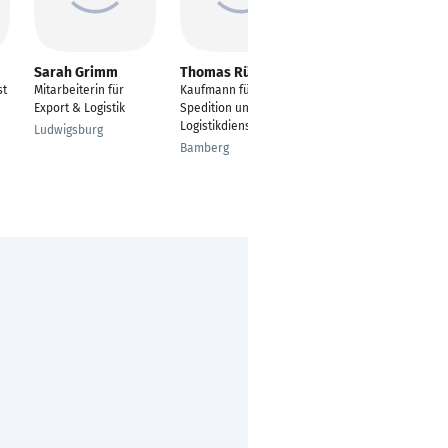
Sarah Grimm
Thomas Rünagel
Serhat Bingül
st
Mitarbeiterin für
Kaufmann für
Kaufmännischer
Export & Logistik
Spedition und
Sachbearbeiter
Logistikdienstleistung
Ludwigsburg
Edertal
Bamberg