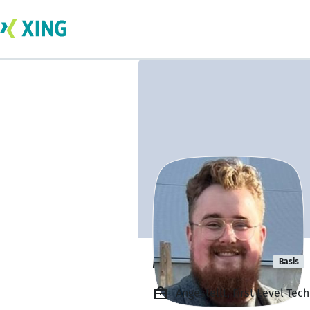
Moritz Rapps
Basis
Angestellt, First Level Te