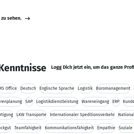
e zu sehen.
Kenntnisse
Logg Dich jetzt ein, um das ganze Prof
MS Office
Deutsch
Englische Sprache
Logistik
Büromanagement
urenplanung
SAP
Logistikdienstleistung
Wareneingang
ERP
Kund
rtigung
LKW Transporte
Internationaler Speditionsverkehr
Nationa
ückgut
Teamfähigkeit
Kommunikationsfähigkeit
Empathie
Soziale