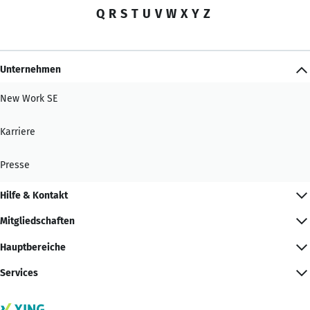
Q
R
S
T
U
V
W
X
Y
Z
Unternehmen
New Work SE
Karriere
Presse
Hilfe & Kontakt
Mitgliedschaften
Hauptbereiche
Services