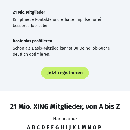
21 Mio. Mitglieder
Knüpf neue Kontakte und erhalte Impulse für ein
besseres Job-Leben.
Kostenlos profitieren
Schon als Basis-Mitglied kannst Du Deine Job-Suche
deutlich optimieren.
Jetzt registrieren
21 Mio. XING Mitglieder, von A bis Z
Nachname:
A
B
C
D
E
F
G
H
I
J
K
L
M
N
O
P