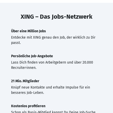
XING – Das Jobs-Netzwerk
Über eine Million Jobs
Entdecke mit XING genau den Job, der wirklich zu Dir
passt.
Persönliche Job-Angebote
Lass Dich finden von Arbeitgebern und über 20.000
Recruiter·innen.
21 Mio. Mitglieder
Knüpf neue Kontakte und erhalte Impulse für ein
besseres Job-Leben.
Kostenlos profitieren
Schon als Basis-Mitglied kannst Du Deine Job-Suche