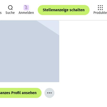
Stellenanzeige schalten
ts
Suche
Anmelden
Produkte
anzes Profil ansehen