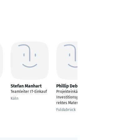
Stefan Manhart
Phillip Debus
Gilbert Zürcher
Teamleiter IT-Einkauf
Projekteinkäufer
Projekteinkäufer
Investitionsgüter/Indi
Köln
Bern
rektes Material
Fuldabrück