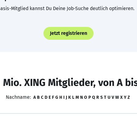
asis-Mitglied kannst Du Deine Job-Suche deutlich optimieren.
Jetzt registrieren
 Mio. XING Mitglieder, von A bi
Nachname:
A
B
C
D
E
F
G
H
I
J
K
L
M
N
O
P
Q
R
S
T
U
V
W
X
Y
Z