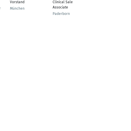
Vorstand
Clinical Sales
Global Procurement,
Associate
Turbines &
r
München
Compressors /
Paderborn
Project Procurement
Manager
Rüsselsheim am Main