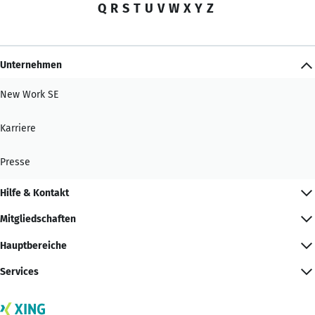
Q
R
S
T
U
V
W
X
Y
Z
Unternehmen
New Work SE
Karriere
Presse
Hilfe & Kontakt
Mitgliedschaften
Hauptbereiche
Services