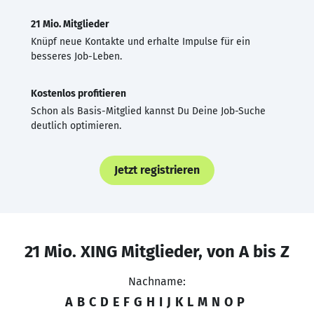
21 Mio. Mitglieder
Knüpf neue Kontakte und erhalte Impulse für ein
besseres Job-Leben.
Kostenlos profitieren
Schon als Basis-Mitglied kannst Du Deine Job-Suche
deutlich optimieren.
Jetzt registrieren
21 Mio. XING Mitglieder, von A bis Z
Nachname:
A
B
C
D
E
F
G
H
I
J
K
L
M
N
O
P