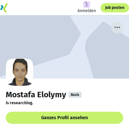
Job posten
Anmelden
Mostafa Elolymy
Basis
is researching.
Ganzes Profil ansehen