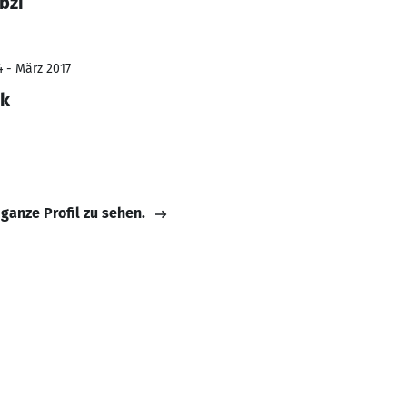
bzi
4 - März 2017
ik
 ganze Profil zu sehen.