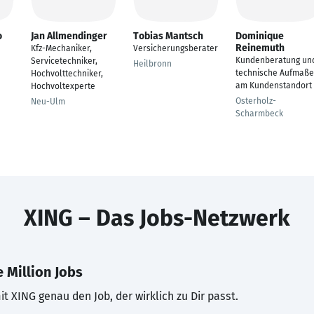
o
Jan Allmendinger
Tobias Mantsch
Dominique
Reinemuth
Kfz-Mechaniker,
Versicherungsberater
Kundenberatung un
Servicetechniker,
Heilbronn
technische Aufmaße
Hochvolttechniker,
am Kundenstandort
Hochvoltexperte
Osterholz-
Neu-Ulm
Scharmbeck
XING – Das Jobs-Netzwerk
 Million Jobs
t XING genau den Job, der wirklich zu Dir passt.