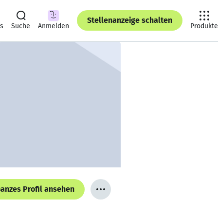
Stellenanzeige schalten
ts
Suche
Anmelden
Produkte
anzes Profil ansehen