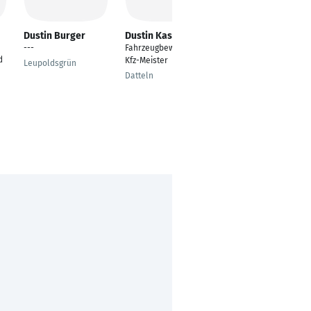
Dustin Burger
Dustin Kastner
Marvin Bronkers
---
Fahrzeugbewerter,
---
d
Kfz-Meister
Leupoldsgrün
Hilden
Datteln