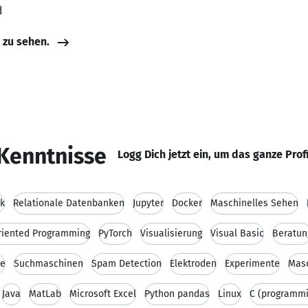
d
e zu sehen.
Kenntnisse
Logg Dich jetzt ein, um das ganze Prof
k
Relationale Datenbanken
Jupyter
Docker
Maschinelles Sehen
riented Programming
PyTorch
Visualisierung
Visual Basic
Beratun
se
Suchmaschinen
Spam Detection
Elektroden
Experimente
Masc
Java
MatLab
Microsoft Excel
Python pandas
Linux
C (programmi