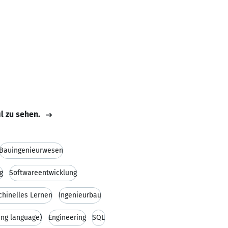
il zu sehen.
Bauingenieurwesen
g
Softwareentwicklung
hinelles Lernen
Ingenieurbau
ng language)
Engineering
SQL