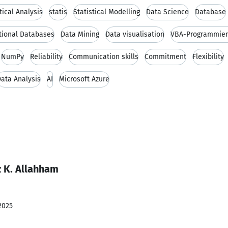
tical Analysis
statis
Statistical Modelling
Data Science
Database
tional Databases
Data Mining
Data visualisation
VBA-Programmie
NumPy
Reliability
Communication skills
Commitment
Flexibility
ata Analysis
AI
Microsoft Azure
 K. Allahham
2025