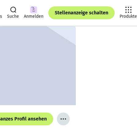
Stellenanzeige schalten
ts
Suche
Anmelden
Produkte
anzes Profil ansehen