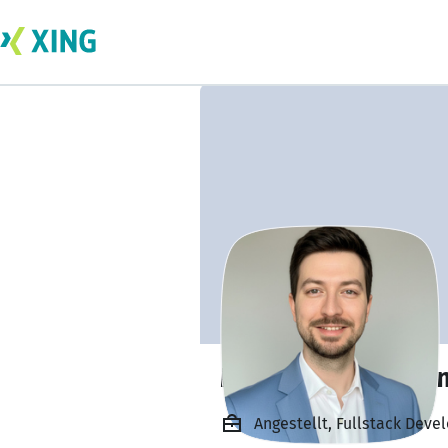
Mouaz K. Allahha
Angestellt, Fullstack Dev