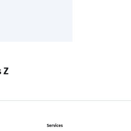
s Z
Services