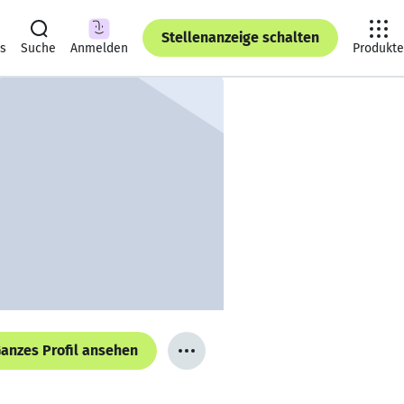
Stellenanzeige schalten
ts
Suche
Anmelden
Produkte
anzes Profil ansehen