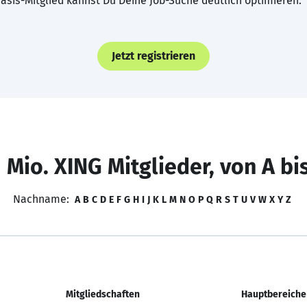
asis-Mitglied kannst Du Deine Job-Suche deutlich optimieren.
Jetzt registrieren
 Mio. XING Mitglieder, von A bi
Nachname:
A
B
C
D
E
F
G
H
I
J
K
L
M
N
O
P
Q
R
S
T
U
V
W
X
Y
Z
Mitgliedschaften
Hauptbereiche