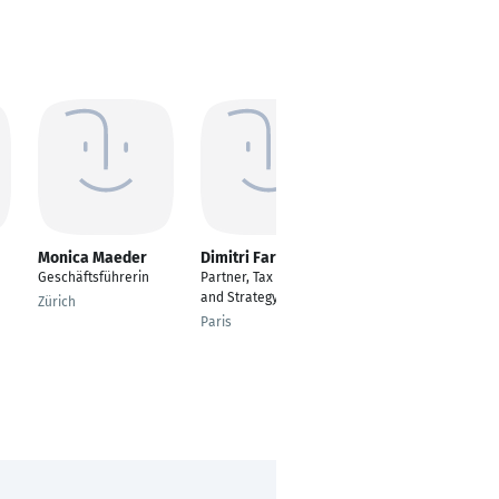
Monica Maeder
Dimitri Faria
Patrick Glücklich
Geschäftsführerin
Partner, Tax Reporting
Head of Corporate
and Strategy
Controlling
Zürich
Paris
Chicago