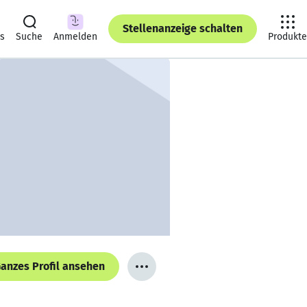
Stellenanzeige schalten
ts
Suche
Anmelden
Produkte
anzes Profil ansehen