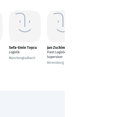
Sefa-Emin Toycu
Jan Zschimmer
Christian
Theuerzeit
Logistik
Fleet Logistics
Service Manager
Supervisor
Mönchengladbach
Airport Düsseldorf
Ahrensburg
Düsseldorf