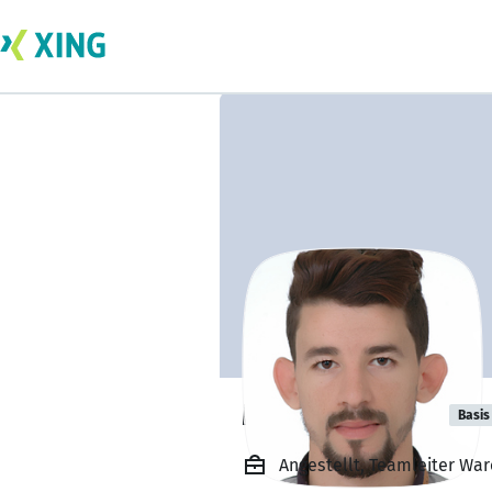
Mounir Kachal
Basis
Angestellt, Teamleiter Wa