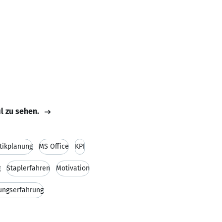
il zu sehen.
tikplanung
MS Office
KPI
g
Staplerfahren
Motivation
ungserfahrung