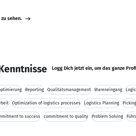
e zu sehen.
Kenntnisse
Logg Dich jetzt ein, um das ganze Prof
optimierung
Reporting
Qualitätsmanagement
Wareneingang
Logis
rbeit
Optimization of logistics processes
Logistics Planning
Pickin
mmitment to success
commitment to quality
Problem Solving
Führ