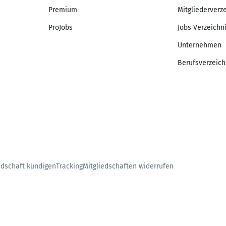
Premium
Mitgliederverz
ProJobs
Jobs Verzeichn
Unternehmen
Berufsverzeich
edschaft kündigen
Tracking
Mitgliedschaften widerrufen