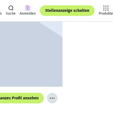
Stellenanzeige schalten
ts
Suche
Anmelden
Produkte
anzes Profil ansehen