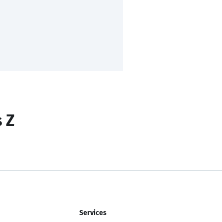
s Z
Services