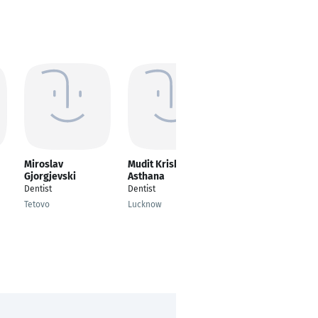
Miroslav
Mudit Krishna
Steven Lu
Gjorgjevski
Asthana
Dentist
Dentist
Dentist
Kuala Lumpur
Tetovo
Lucknow