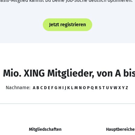
asis-Mitglied kannst Du Deine Job-Suche deutlich optimieren.
Jetzt registrieren
 Mio. XING Mitglieder, von A bi
Nachname:
A
B
C
D
E
F
G
H
I
J
K
L
M
N
O
P
Q
R
S
T
U
V
W
X
Y
Z
Mitgliedschaften
Hauptbereiche