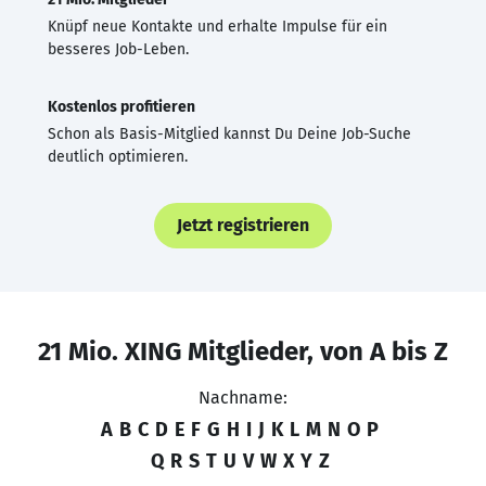
Knüpf neue Kontakte und erhalte Impulse für ein
besseres Job-Leben.
Kostenlos profitieren
Schon als Basis-Mitglied kannst Du Deine Job-Suche
deutlich optimieren.
Jetzt registrieren
21 Mio. XING Mitglieder, von A bis Z
Nachname:
A
B
C
D
E
F
G
H
I
J
K
L
M
N
O
P
Q
R
S
T
U
V
W
X
Y
Z