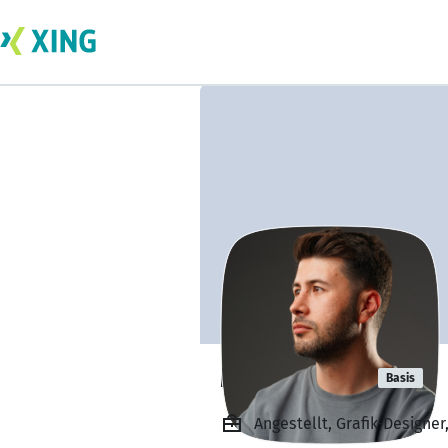
Mücahit Gül
Basis
Angestellt, Grafik-Designer,