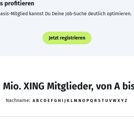
s profitieren
asis-Mitglied kannst Du Deine Job-Suche deutlich optimieren.
Jetzt registrieren
 Mio. XING Mitglieder, von A bi
Nachname:
A
B
C
D
E
F
G
H
I
J
K
L
M
N
O
P
Q
R
S
T
U
V
W
X
Y
Z