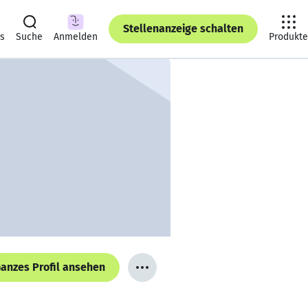
Stellenanzeige schalten
ts
Suche
Anmelden
Produkte
anzes Profil ansehen