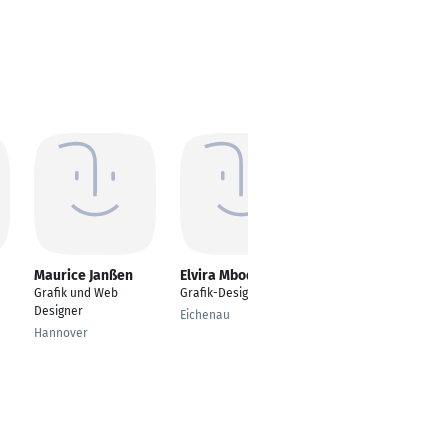
Maurice Janßen
Elvira Mbodj
Funda Daniela
Hellberg-Mayer
Grafik und Web
Grafik-Designerin
Grafik-Designerin
Designer
Eichenau
München
Hannover