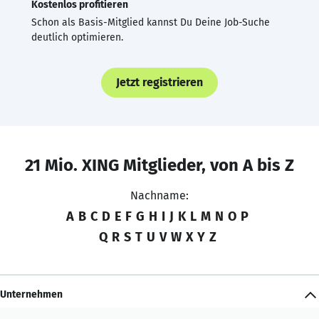
Kostenlos profitieren
Schon als Basis-Mitglied kannst Du Deine Job-Suche
deutlich optimieren.
Jetzt registrieren
21 Mio. XING Mitglieder, von A bis Z
Nachname:
A
B
C
D
E
F
G
H
I
J
K
L
M
N
O
P
Q
R
S
T
U
V
W
X
Y
Z
Unternehmen