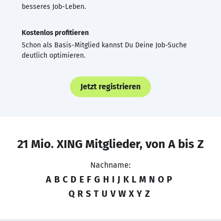
besseres Job-Leben.
Kostenlos profitieren
Schon als Basis-Mitglied kannst Du Deine Job-Suche
deutlich optimieren.
Jetzt registrieren
21 Mio. XING Mitglieder, von A bis Z
Nachname:
A
B
C
D
E
F
G
H
I
J
K
L
M
N
O
P
Q
R
S
T
U
V
W
X
Y
Z