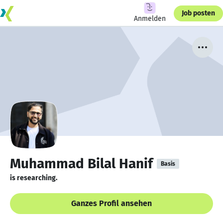
Job posten
Anmelden
Muhammad Bilal Hanif
Basis
is researching.
Ganzes Profil ansehen