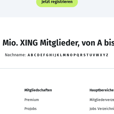
Jetzt registrieren
 Mio. XING Mitglieder, von A bi
Nachname:
A
B
C
D
E
F
G
H
I
J
K
L
M
N
O
P
Q
R
S
T
U
V
W
X
Y
Z
Mitgliedschaften
Hauptbereiche
Premium
Mitgliederverz
ProJobs
Jobs Verzeichn