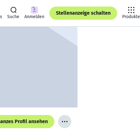
Stellenanzeige schalten
ts
Suche
Anmelden
Produkte
anzes Profil ansehen