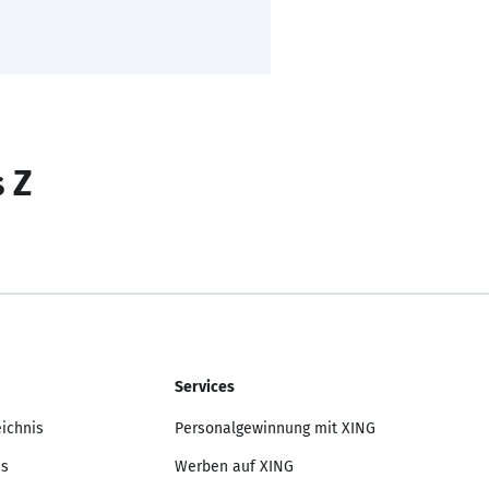
s Z
Services
eichnis
Personalgewinnung mit XING
is
Werben auf XING