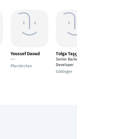
Youssef Daoud
Tolga Taşçı
Apurva
Hemantkumar
---
Senior Backend
Tailor
Developer
Pfarrkirchen
Master Thesis student
Göttingen
Neuruppin