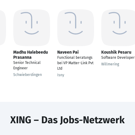
Madhu Halebeedu
Naveen Pai
Koushik Pesaru
Prasanna
Functional beratungs
Software Developer
Senior Technical
bei VP Matter-Link Pvt
Willmering
Engineer
Ltd
Schwieberdingen
Isny
XING – Das Jobs-Netzwerk