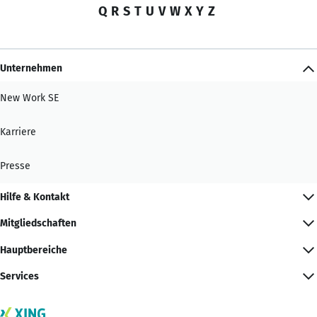
Q
R
S
T
U
V
W
X
Y
Z
Unternehmen
New Work SE
Karriere
Presse
Hilfe & Kontakt
Mitgliedschaften
Hauptbereiche
Services