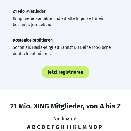
21 Mio. Mitglieder
Knüpf neue Kontakte und erhalte Impulse für ein
besseres Job-Leben.
Kostenlos profitieren
Schon als Basis-Mitglied kannst Du Deine Job-Suche
deutlich optimieren.
Jetzt registrieren
21 Mio. XING Mitglieder, von A bis Z
Nachname:
A
B
C
D
E
F
G
H
I
J
K
L
M
N
O
P