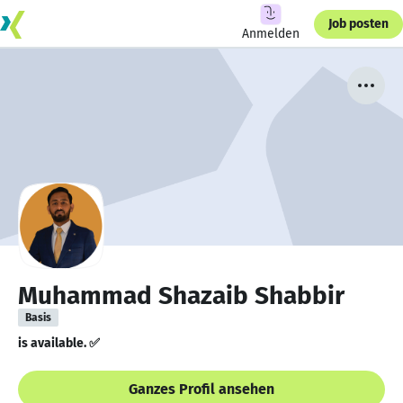
Job posten
Anmelden
Muhammad Shazaib Shabbir
Basis
is available. ✅
Ganzes Profil ansehen