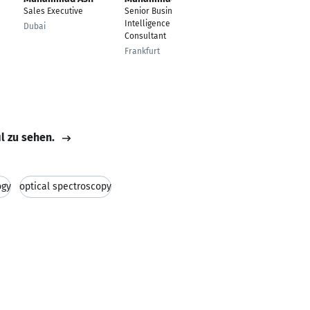
Sales Executive
Senior Business
Data Support
Intelligence
Engineer
Dubai
Consultant
Frankfurt am Main -
Frankfurt
Frankfurter Berg
il zu sehen.
ogy
optical spectroscopy