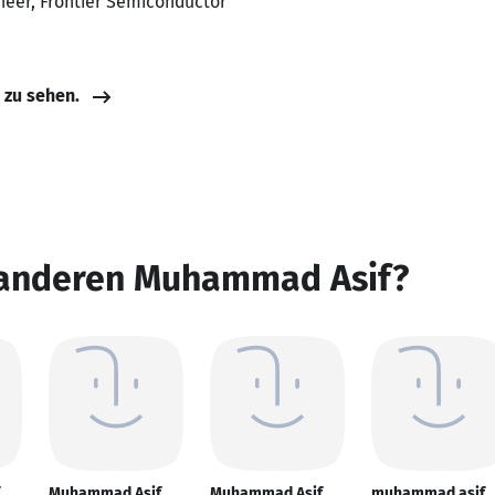
ineer, Frontier Semiconductor
e zu sehen.
 anderen Muhammad Asif?
Muhammad Asif
Muhammad Asif
muhammad asif