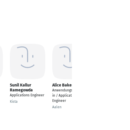
Sunil Kallur
Alice Baker
Francis Chaleu
Ramegowda
Anwendungstechniker
Prüf-und Software
Applications Engineer
in / Applications
Ingeneering
Engineer
Kista
Bad Säckingen
Aalen