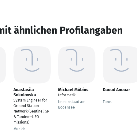
mit ähnlichen Profilangaben
Anastasiia
Michael Möbius
Daoud Anouar
Sokolovska
Informatik
---
System Engineer for
Immenstaad am
Tunis
Ground Station
Bodensee
Network (Sentinel-5P
& Tandem-L EO
missions)
Munich