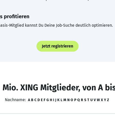
s profitieren
asis-Mitglied kannst Du Deine Job-Suche deutlich optimieren.
Jetzt registrieren
 Mio. XING Mitglieder, von A bi
Nachname:
A
B
C
D
E
F
G
H
I
J
K
L
M
N
O
P
Q
R
S
T
U
V
W
X
Y
Z