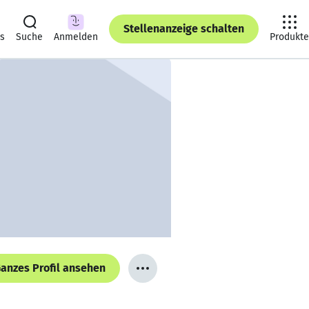
Stellenanzeige schalten
ts
Suche
Anmelden
Produkte
anzes Profil ansehen