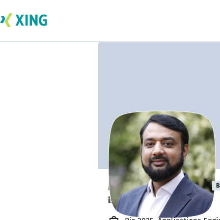
Muhammad Asif
B
is available. ✅