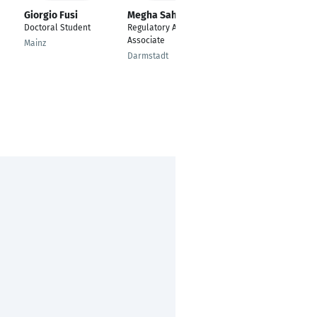
Giorgio Fusi
Megha Sahu
Manlio Calvi
Doctoral Student
Regulatory Affairs
Research Engineer
Associate
Mainz
Trento
Darmstadt