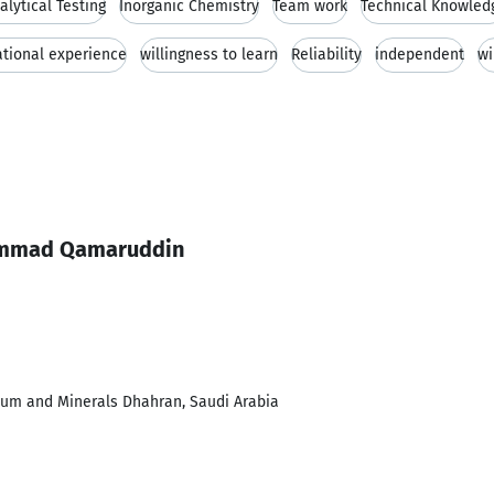
lytical Testing
Inorganic Chemistry
Team work
Technical Knowled
ational experience
willingness to learn
Reliability
independent
wi
ammad Qamaruddin
leum and Minerals Dhahran, Saudi Arabia