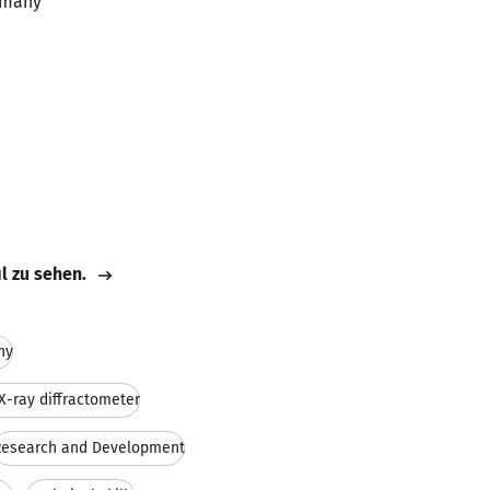
ermany
il zu sehen.
hy
X-ray diffractometer
Research and Development