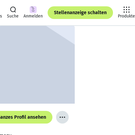
Stellenanzeige schalten
ts
Suche
Anmelden
Produkte
anzes Profil ansehen