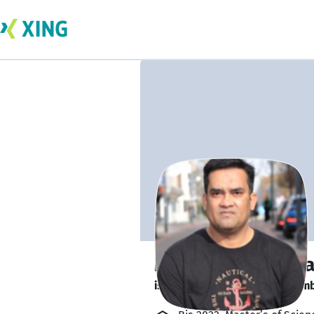
Muhammad Qama
is looking for a new team memb