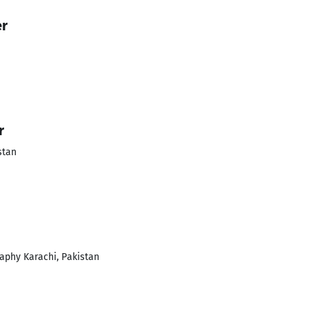
er
r
stan
raphy Karachi, Pakistan