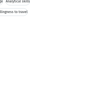
ge
Analytical skills
llingness to travel