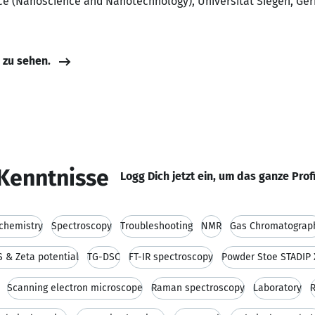
ence (Nanoscience and Nanotechnology), Universität Siegen, G
e zu sehen.
Kenntnisse
Logg Dich jetzt ein, um das ganze Prof
 chemistry
Spectroscopy
Troubleshooting
NMR
Gas Chromatograp
 & Zeta potential
TG-DSC
FT-IR spectroscopy
Powder Stoe STADIP 
Scanning electron microscope
Raman spectroscopy
Laboratory