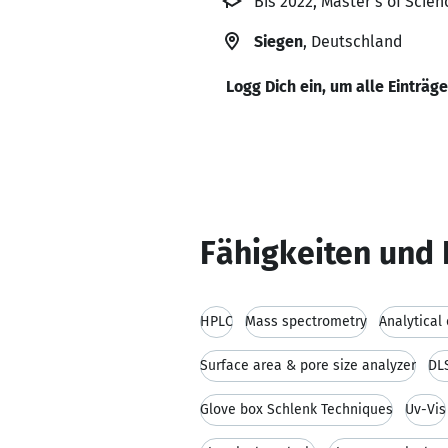
Bis 2022, Master’s of Sci
Siegen
, Deutschland
Logg Dich ein, um alle Einträg
Fähigkeiten und 
HPLC
Mass spectrometry
Analytical
Surface area & pore size analyzer
DLS
Glove box Schlenk Techniques
Uv-Vis