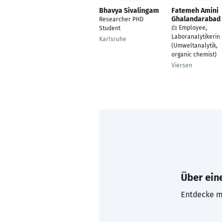
Bhavya Sivalingam
Fatemeh Amini
Ghalandarabad
Researcher PHD
白 Employee,
Student
Laboranalytikerin
Karlsruhe
(Umweltanalytik,
organic chemist)
Viersen
Über eine
Entdecke mi