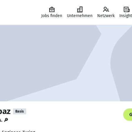
Jobs finden
Unternehmen
Netzwerk
Insigh
baz
Basis
G
s. 🔎