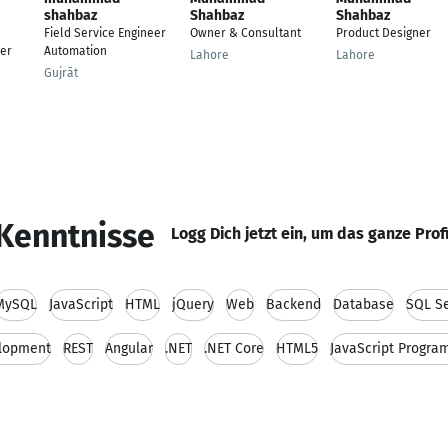
shahbaz
Shahbaz
Shahbaz
Field Service Engineer
Owner & Consultant
Product Designer
er
Automation
Lahore
Lahore
Gujrāt
Kenntnisse
Logg Dich jetzt ein, um das ganze Prof
MySQL
JavaScript
HTML
jQuery
Web
Backend
Database
SQL Se
lopment
REST
Angular
.NET
.NET Core
HTML5
JavaScript Progra