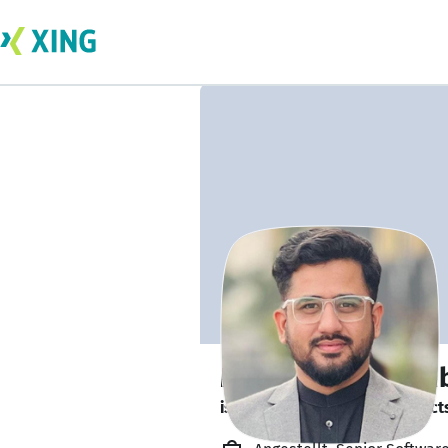
Muhammad Shah
is looking for freelance project