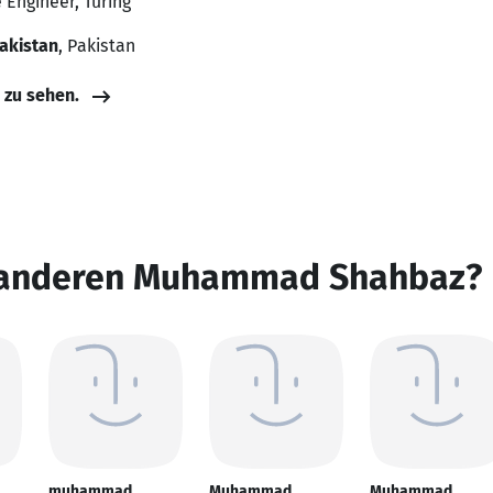
 Engineer, Turing
Pakistan
, Pakistan
e zu sehen.
n anderen Muhammad Shahbaz?
muhammad
Muhammad
Muhammad