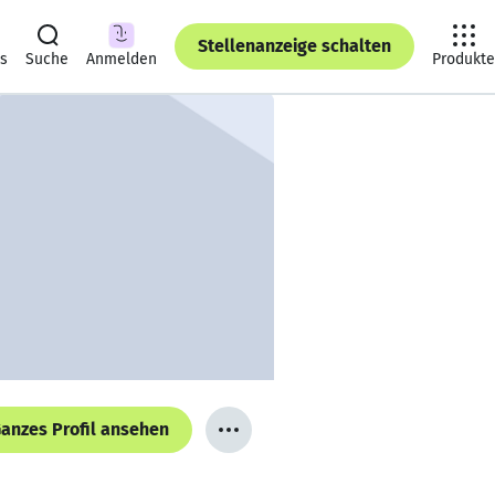
Stellenanzeige schalten
ts
Suche
Anmelden
Produkte
anzes Profil ansehen