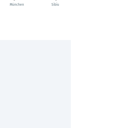
München
Sibiu
Much