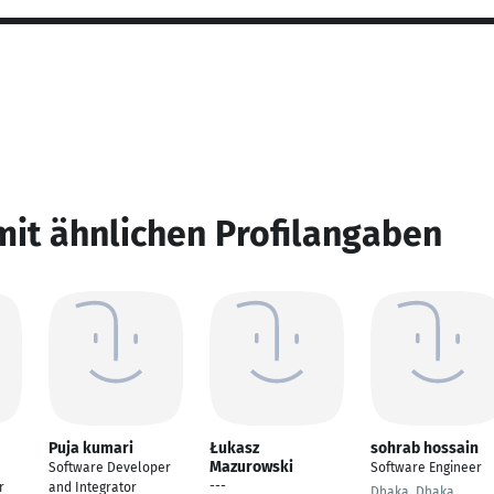
mit ähnlichen Profilangaben
Puja kumari
Łukasz
sohrab hossain
Mazurowski
Software Developer
Software Engineer
---
r
and Integrator
Dhaka, Dhaka,