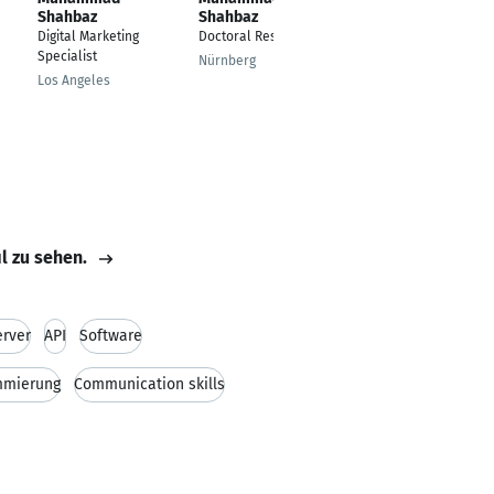
Shahbaz
Shahbaz
Shahbaz
Digital Marketing
Doctoral Researcher
Sr. Solution Architect
Specialist
Cybersecurity Advisor
Nürnberg
| CCIE#69159, MCS,
Los Angeles
PMP, SDN, SD-WAN
Stuttgart
il zu sehen.
rver
API
Software
mmierung
Communication skills