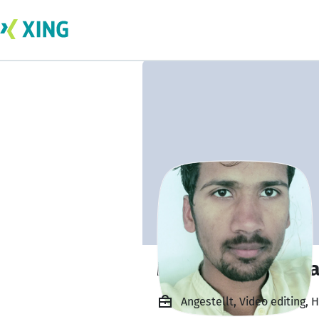
Muhammad Shera
Angestellt, Video editing,