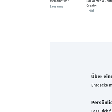
Mediamatiker
Social Media Cont
Creator
Lausanne
Delhi
Über eine
Entdecke mi
Persönli
Lass Dich f