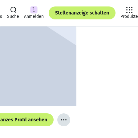
Stellenanzeige schalten
ts
Suche
Anmelden
Produkte
anzes Profil ansehen