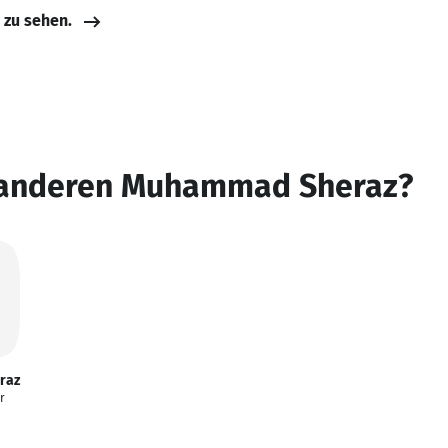
e zu sehen.
 anderen Muhammad Sheraz?
raz
r