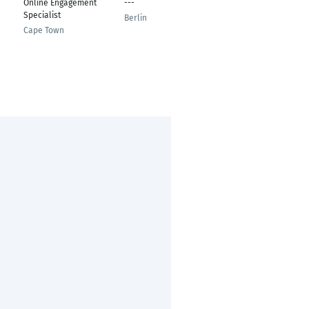
Online Engagement
---
---
Specialist
Berlin
Kuala Lumpur
Cape Town