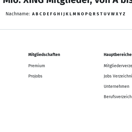
Nachname:
A
B
C
D
E
F
G
H
I
J
K
L
M
N
O
P
Q
R
S
T
U
V
W
X
Y
Z
Mitgliedschaften
Hauptbereiche
Premium
Mitgliederverz
ProJobs
Jobs Verzeichn
Unternehmen
Berufsverzeich