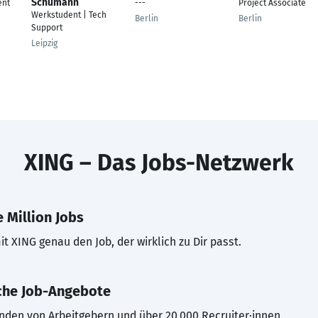
Schumann
ent
---
Project Associate
Werkstudent | Tech
Berlin
Berlin
Support
Leipzig
XING – Das Jobs-Netzwerk
 Million Jobs
t XING genau den Job, der wirklich zu Dir passt.
che Job-Angebote
inden von Arbeitgebern und über 20.000 Recruiter·innen.