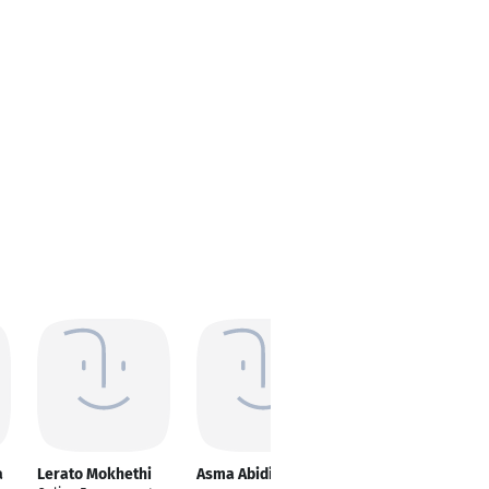
a
Lerato Mokhethi
Asma Abidi
Sabbir Ahmed