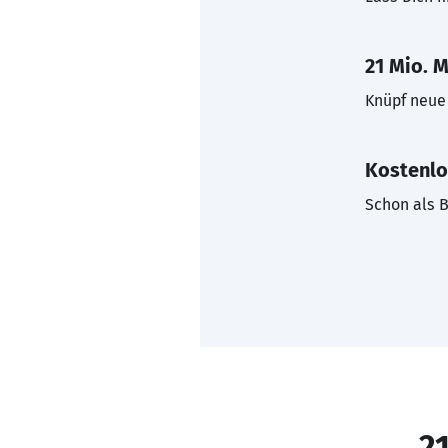
21 Mio. M
Knüpf neue 
Kostenlo
Schon als B
21