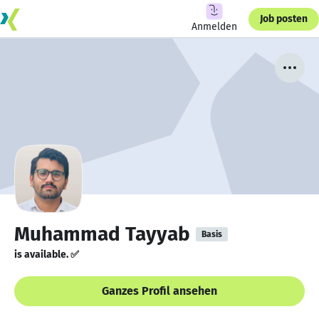
Job posten
Anmelden
Muhammad Tayyab
Basis
is available. ✅
Ganzes Profil ansehen