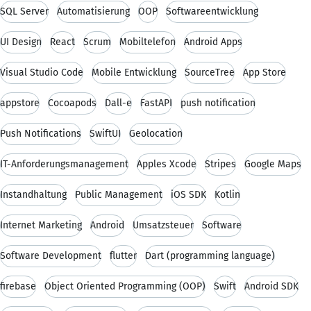
SQL Server
Automatisierung
OOP
Softwareentwicklung
UI Design
React
Scrum
Mobiltelefon
Android Apps
Visual Studio Code
Mobile Entwicklung
SourceTree
App Store
appstore
Cocoapods
Dall-e
FastAPI
push notification
Push Notifications
SwiftUI
Geolocation
IT-Anforderungsmanagement
Apples Xcode
Stripes
Google Maps
Instandhaltung
Public Management
iOS SDK
Kotlin
Internet Marketing
Android
Umsatzsteuer
Software
Software Development
flutter
Dart (programming language)
firebase
Object Oriented Programming (OOP)
Swift
Android SDK