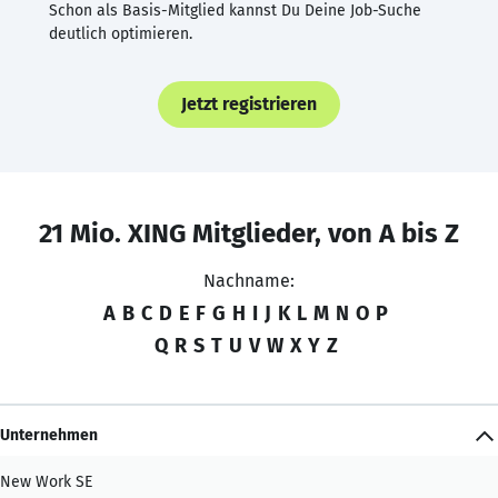
Schon als Basis-Mitglied kannst Du Deine Job-Suche
deutlich optimieren.
Jetzt registrieren
21 Mio. XING Mitglieder, von A bis Z
Nachname:
A
B
C
D
E
F
G
H
I
J
K
L
M
N
O
P
Q
R
S
T
U
V
W
X
Y
Z
Unternehmen
New Work SE