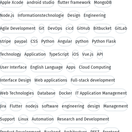
Apple Xcode
android studio
flutter framework
MongoDB
Node.js
Informationstechnologie
Design
Engineering
Agile Development
Git
DevOps
cicd
GitHub
Bitbucket
GitLab
stripe
paypal
CSS
Python
Angular
python
Python Flask
Technology
Application
TypeScript
iOS
Vue.js
API
User Interface
English Language
Apps
Cloud Computing
Interface Design
Web applications
Full-stack development
Web Technologies
Database
Docker
IT Application Management
Jira
Flutter
nodejs
software
engineering
design
Management
Support
Linux
Automation
Research and Development