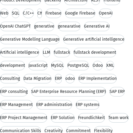
Product Development
Backend
Architecture
REST
Frontend
Web
SQL
C/C++
C#
Firebase
Google Firebase
OpenAI
OpenAI ChatGPT
generative
genearative
Generative AI
Generative Modelling Language
Generative artificial intelligence
Artificial intelligence
LLM
fullstack
fullstack development
development
JavaScript
MySQL
PostgreSQL
Odoo
XML
Consulting
Data Migration
ERP
odoo
ERP Implementation
ERP consulting
SAP Enterprise Resource Planning (ERP)
SAP ERP
ERP Management
ERP administration
ERP systems
ERP Project Management
ERP Solution
Freundlichkeit
Team work
Communication Skills
Creativity
Commitment
Flexibility