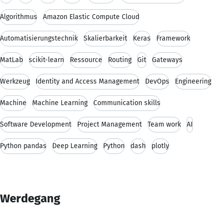
Algorithmus
Amazon Elastic Compute Cloud
Automatisierungstechnik
Skalierbarkeit
Keras
Framework
MatLab
scikit-learn
Ressource
Routing
Git
Gateways
Werkzeug
Identity and Access Management
DevOps
Engineering
Machine
Machine Learning
Communication skills
Software Development
Project Management
Team work
AI
Python pandas
Deep Learning
Python
dash
plotly
Werdegang