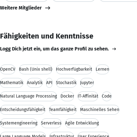
Weitere Mitglieder
Fähigkeiten und Kenntnisse
Logg Dich jetzt ein, um das ganze Profil zu sehen.
OpenCV
Bash (Unix shell)
Hochverfügbarkeit
Lernen
Mathematik
Analytik
API
Stochastik
Jupyter
Natural Language Processing
Docker
IT-Affinität
Code
Entscheidungsfähigkeit
Teamfähigkeit
Maschinelles Sehen
Systemengineering
Serverless
Agile Entwicklung
Large Language Models
Infrastruktur
User Experience