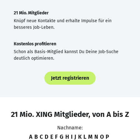
21 Mio. Mitglieder
Knüpf neue Kontakte und erhalte Impulse für ein
besseres Job-Leben.
Kostenlos profitieren
Schon als Basis-Mitglied kannst Du Deine Job-Suche
deutlich optimieren.
Jetzt registrieren
21 Mio. XING Mitglieder, von A bis Z
Nachname:
A
B
C
D
E
F
G
H
I
J
K
L
M
N
O
P