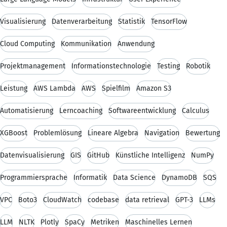
Visualisierung
Datenverarbeitung
Statistik
TensorFlow
Cloud Computing
Kommunikation
Anwendung
Projektmanagement
Informationstechnologie
Testing
Robotik
Leistung
AWS Lambda
AWS
Spielfilm
Amazon S3
Automatisierung
Lerncoaching
Softwareentwicklung
Calculus
XGBoost
Problemlösung
Lineare Algebra
Navigation
Bewertung
Datenvisualisierung
GIS
GitHub
Künstliche Intelligenz
NumPy
Programmiersprache
Informatik
Data Science
DynamoDB
SQS
VPC
Boto3
CloudWatch
codebase
data retrieval
GPT-3
LLMs
LLM
NLTK
Plotly
SpaCy
Metriken
Maschinelles Lernen