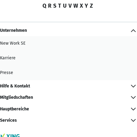
Q
R
S
T
U
V
W
X
Y
Z
Unternehmen
New Work SE
Karriere
Presse
Hilfe & Kontakt
Mitgliedschaften
Hauptbereiche
Services