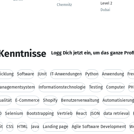
Level 2
Chemnitz
Dubai
Kenntnisse
Logg Dich jetzt ein, um das ganze Prof
icklung
Software
JUnit
IT-Anwendungen
Python
Anwendung
Fre
anagementsystem
Informationstechnologie
Testing
Computer
PH
alität
E-Commerce
Shopify
Benutzerverwaltung
Automatisierung
D
Selenium
Bootstrapping
Vertrieb
React
JSON
data retrieval
it
CSS
HTML
Java
Landing page
Agile Software Development
W