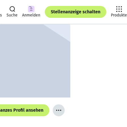
Stellenanzeige schalten
ts
Suche
Anmelden
Produkte
anzes Profil ansehen