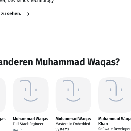
eer, Dev Minds Technology
e zu sehen.
n anderen Muhammad Waqas?
qas
Muhammad Waqas
Muhammad Waqas
Muhammad Waq
Khan
n
Full Stack Engineer
Masters in Embedded
Software Developer
Systems
Berlin