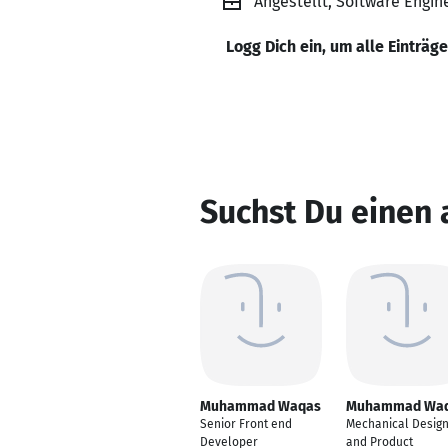
Angestellt, Software Engin
Logg Dich ein, um alle Einträg
Suchst Du eine
Muhammad Waqas
Muhammad Wa
Senior Front end
Mechanical Desig
Developer
and Product