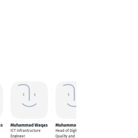
as
Muhammad Waqas
Muhammad Waqas
Muhammad Waqas
ICT Infrastructure
Head of Digitalization,
Student in Process
Engineer
Quality and
Design