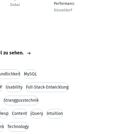
Performance
Dubai
Düsseldorf
Düsseldorf
il zu sehen.
undlichkeit
MySQL
P
Usability
Full-Stack-Entwicklung
Stranggusstechnik
Resp
Content
jQuery
Intuition
eb
Technology