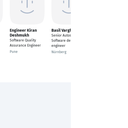
Engineer Kiran
Basil Varghese
Alexander Blehm
Deshmukh
Senior Autosar
Senior Software
Software Quality
Software design
Engineer
Assurance Engineer
engineer
Stuttgart
Pune
Nürnberg