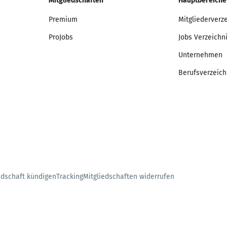
Mitgliedschaften
Hauptbereiche
Premium
Mitgliederverz
ProJobs
Jobs Verzeichn
Unternehmen
Berufsverzeich
edschaft kündigen
Tracking
Mitgliedschaften widerrufen