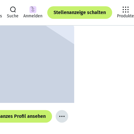
Stellenanzeige schalten
ts
Suche
Anmelden
Produkte
anzes Profil ansehen