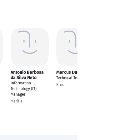
Antonio Barbosa
Marcus Duarte
Geoffrey Gowey
da Silva Neto
Technical Team Lead
Consultant/Contracto
Information
r
Brno
Technology (IT)
Easton
Manager
Marilia