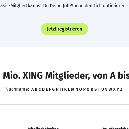
asis-Mitglied kannst Du Deine Job-Suche deutlich optimieren.
Jetzt registrieren
 Mio. XING Mitglieder, von A bi
Nachname:
A
B
C
D
E
F
G
H
I
J
K
L
M
N
O
P
Q
R
S
T
U
V
W
X
Y
Z