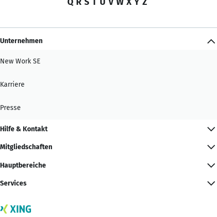
Q
R
S
T
U
V
W
X
Y
Z
Unternehmen
New Work SE
Karriere
Presse
Hilfe & Kontakt
Mitgliedschaften
Hauptbereiche
Services