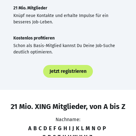
21 Mio. Mitglieder
Knüpf neue Kontakte und erhalte Impulse für ein
besseres Job-Leben.
Kostenlos profitieren
Schon als Basis-Mitglied kannst Du Deine Job-Suche
deutlich optimieren.
Jetzt registrieren
21 Mio. XING Mitglieder, von A bis Z
Nachname:
A
B
C
D
E
F
G
H
I
J
K
L
M
N
O
P