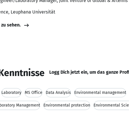
gineer/Laboratory Manager, Joint Venture of Global & Artemis
ience, Leuphana Universität
e zu sehen.
Kenntnisse
Logg Dich jetzt ein, um das ganze Prof
Laboratory
MS Office
Data Analysis
Environmental management
boratory Management
Environmental protection
Environmental Sci