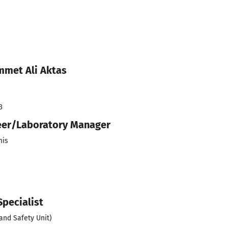
mmet Ali Aktas
3
eer/Laboratory Manager
mis
Specialist
and Safety Unit)