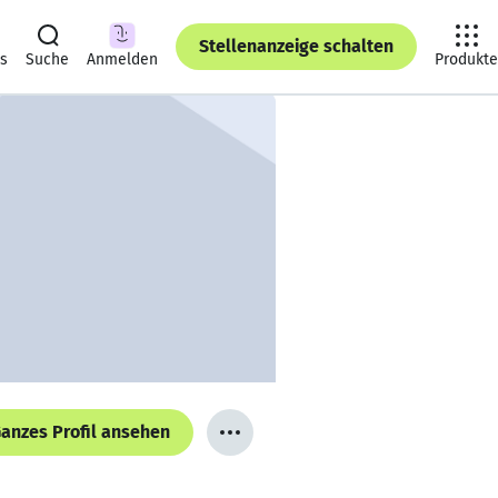
Stellenanzeige schalten
ts
Suche
Anmelden
Produkte
anzes Profil ansehen