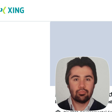
Muhammet Ali Ak
is looking for a new team memb