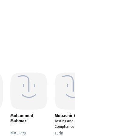
Mohammed
Mubashir Azmat
BOBBY BATATINA
Mahmari
Testing and
Asset Management
---
Compliance Engineer
Project Manager
Nürnberg
Turin
Berlin