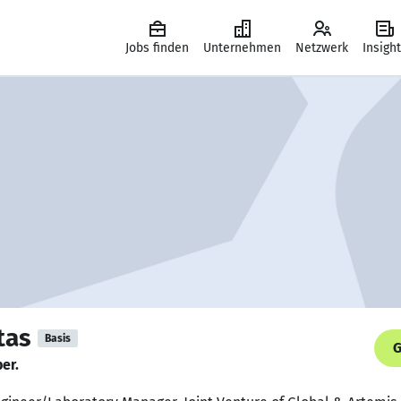
Jobs finden
Unternehmen
Netzwerk
Insigh
tas
Basis
G
er.