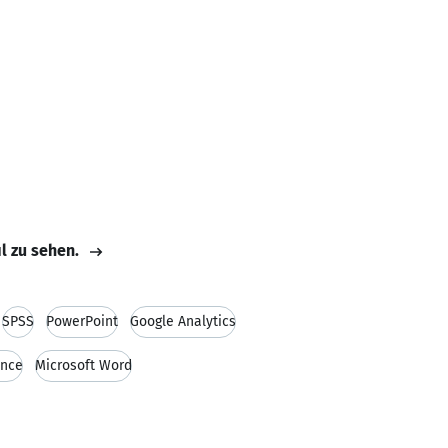
il zu sehen.
SPSS
PowerPoint
Google Analytics
ence
Microsoft Word