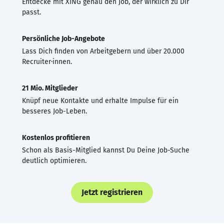
Entdecke mit XING genau den Job, der wirklich zu Dir
passt.
Persönliche Job-Angebote
Lass Dich finden von Arbeitgebern und über 20.000
Recruiter·innen.
21 Mio. Mitglieder
Knüpf neue Kontakte und erhalte Impulse für ein
besseres Job-Leben.
Kostenlos profitieren
Schon als Basis-Mitglied kannst Du Deine Job-Suche
deutlich optimieren.
Jetzt registrieren