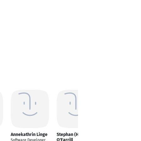
Annekathrin Linge
Stephan (Hagen)
Abdessattar bahri
O'Farrill
Software Developer
C/C++ software