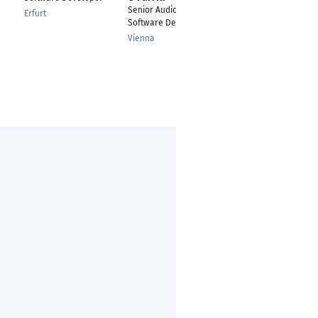
Senior Audio
developer
Erfurt
Software Developer
North brabant
Vienna