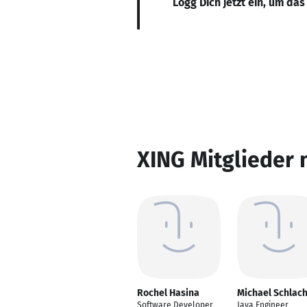
Logg Dich jetzt ein, um das
XING Mitglieder 
Rochel Hasina
Michael Schlac
Software Developer
Java Engineer