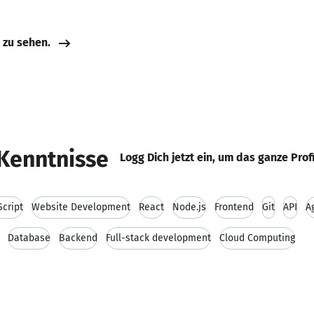
e zu sehen.
Kenntnisse
Logg Dich jetzt ein, um das ganze Prof
cript
Website Development
React
Node.js
Frontend
Git
API
A
Database
Backend
Full-stack development
Cloud Computing