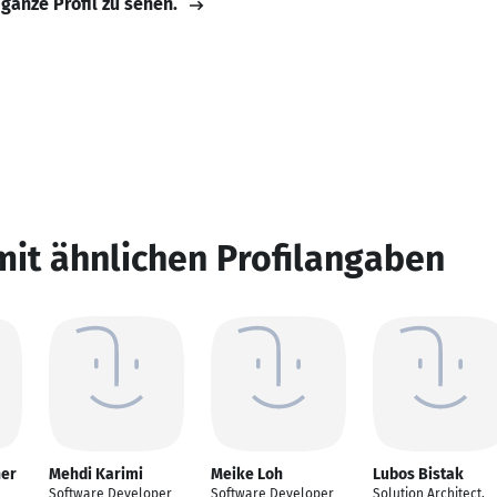
 ganze Profil zu sehen.
mit ähnlichen Profilangaben
her
Mehdi Karimi
Meike Loh
Lubos Bistak
Software Developer
Software Developer
Solution Architect,