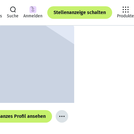
Stellenanzeige schalten
ts
Suche
Anmelden
Produkte
anzes Profil ansehen