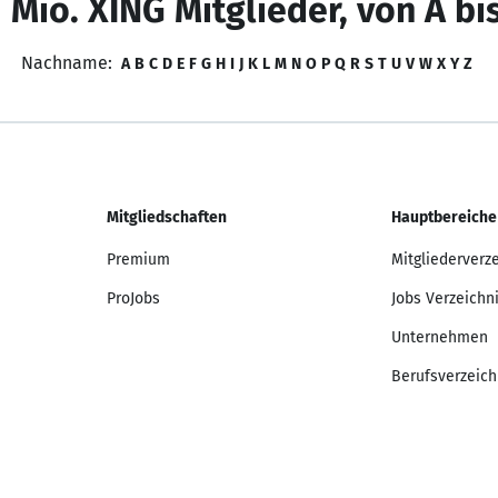
 Mio. XING Mitglieder, von A bi
Nachname:
A
B
C
D
E
F
G
H
I
J
K
L
M
N
O
P
Q
R
S
T
U
V
W
X
Y
Z
Mitgliedschaften
Hauptbereiche
Premium
Mitgliederverz
ProJobs
Jobs Verzeichn
Unternehmen
Berufsverzeich