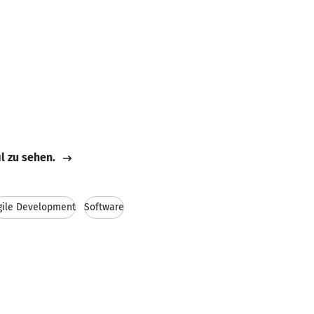
il zu sehen.
gile Development
Software