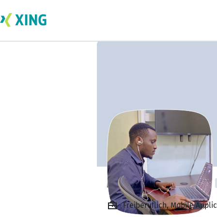
Munyangeyo Elie
Freiberuflich, Mobile Appli