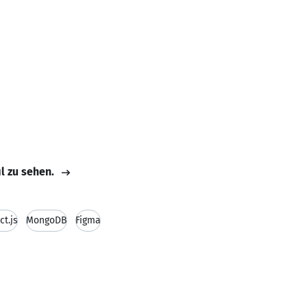
il zu sehen.
ct.js
MongoDB
Figma