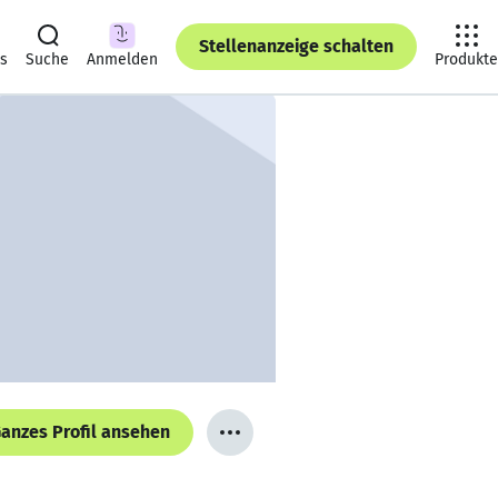
Stellenanzeige schalten
ts
Suche
Anmelden
Produkte
anzes Profil ansehen