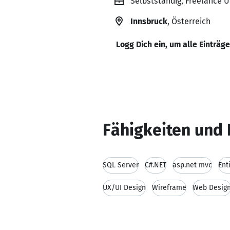
Selbstständig, Freelance 
Innsbruck
, Österreich
Logg Dich ein, um alle Einträg
Fähigkeiten und 
SQL Server
C#.NET
asp.net mvc
Ent
UX/UI Design
Wireframe
Web Desig