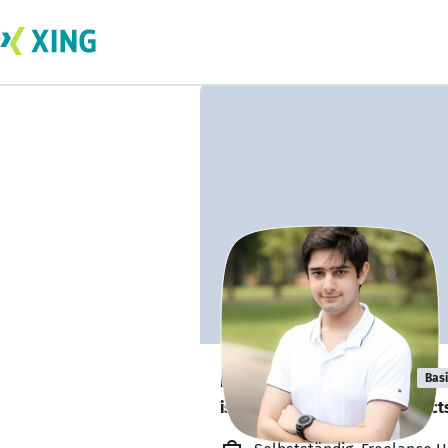
Murad Babaiev
Bas
is looking for freelance project