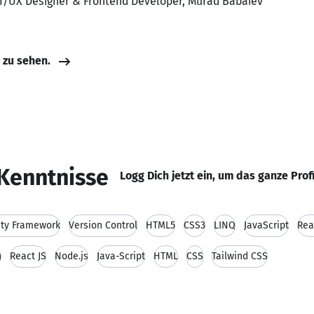
UI/UX Designer & Frontend Developer, Murad Babaiev
e zu sehen.
Kenntnisse
Logg Dich jetzt ein, um das ganze Prof
ity Framework
Version Control
HTML5
CSS3
LINQ
JavaScript
Rea
n
React JS
Node.js
Java-Script
HTML
CSS
Tailwind CSS