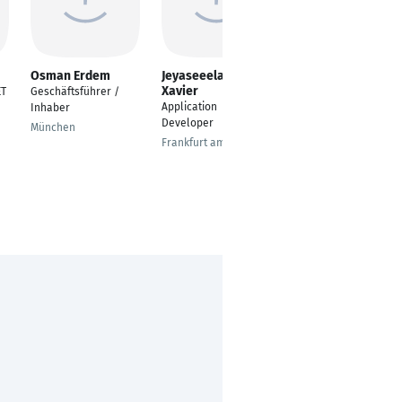
Osman Erdem
Jeyaseeelan Arul
Uzma Hashmi
Xavier
ET
Geschäftsführer /
Senior Software
Application
Inhaber
Developer
Developer
München
Wolfsburg
Frankfurt am Main