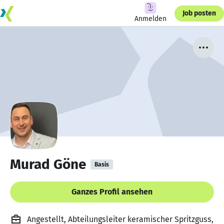
Job posten
Anmelden
Murad Göne
Basis
Ganzes Profil ansehen
Angestellt, Abteilungsleiter keramischer Spritzguss,