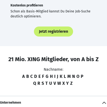
Kostenlos profitieren
Schon als Basis-Mitglied kannst Du Deine Job-Suche
deutlich optimieren.
Jetzt registrieren
21 Mio. XING Mitglieder, von A bis Z
Nachname:
A
B
C
D
E
F
G
H
I
J
K
L
M
N
O
P
Q
R
S
T
U
V
W
X
Y
Z
Unternehmen