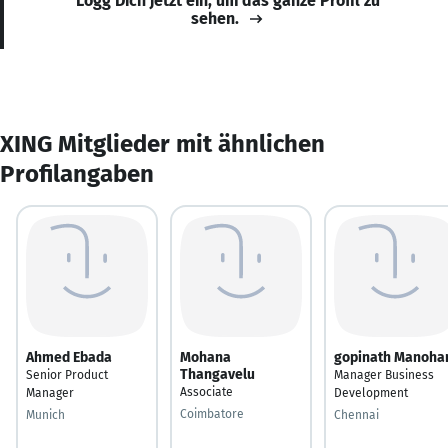
Logg Dich jetzt ein, um das ganze Profil zu
sehen.
XING Mitglieder mit ähnlichen
Profilangaben
Ahmed Ebada
Mohana
gopinath Manoha
Thangavelu
Senior Product
Manager Business
Associate
Manager
Development
Coimbatore
Munich
Chennai