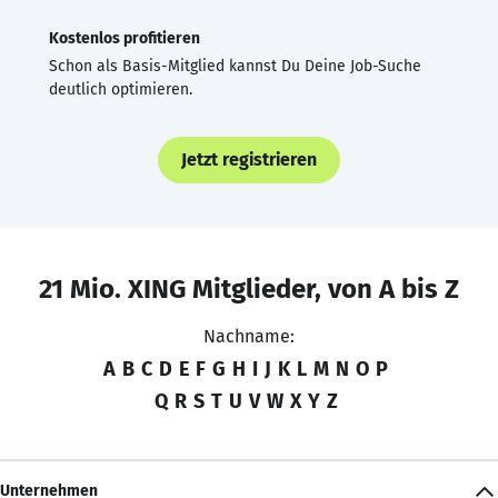
Kostenlos profitieren
Schon als Basis-Mitglied kannst Du Deine Job-Suche
deutlich optimieren.
Jetzt registrieren
21 Mio. XING Mitglieder, von A bis Z
Nachname:
A
B
C
D
E
F
G
H
I
J
K
L
M
N
O
P
Q
R
S
T
U
V
W
X
Y
Z
Unternehmen