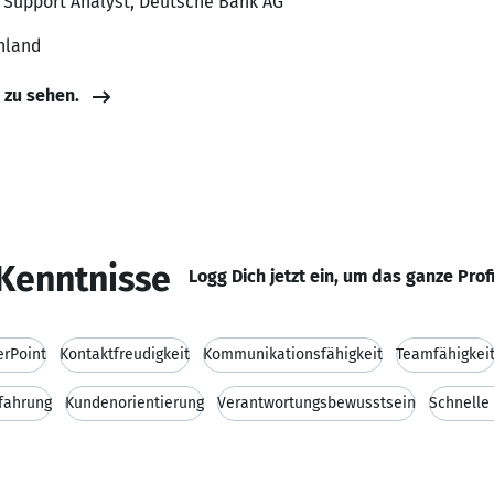
e Support Analyst, Deutsche Bank AG
hland
e zu sehen.
Kenntnisse
Logg Dich jetzt ein, um das ganze Prof
rPoint
Kontaktfreudigkeit
Kommunikationsfähigkeit
Teamfähigkei
rfahrung
Kundenorientierung
Verantwortungsbewusstsein
Schnelle