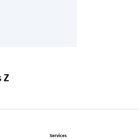
s Z
Services