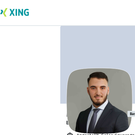
Muratcan Aktas
Ba
bildet sich zurzeit weiter. 🎓