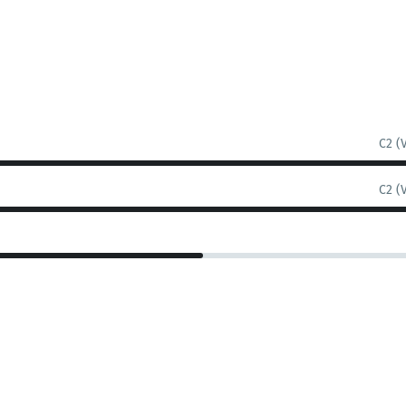
C2 (
C2 (