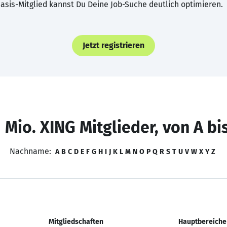
asis-Mitglied kannst Du Deine Job-Suche deutlich optimieren.
Jetzt registrieren
 Mio. XING Mitglieder, von A bi
Nachname:
A
B
C
D
E
F
G
H
I
J
K
L
M
N
O
P
Q
R
S
T
U
V
W
X
Y
Z
Mitgliedschaften
Hauptbereiche