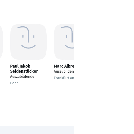
Paul Jakob
Marc Albrecht
Irene Koch
Seidenstücker
Auszubildender
Auszubildende
Auszubildende
Frankfurt am Main
Sonneborn
Bonn