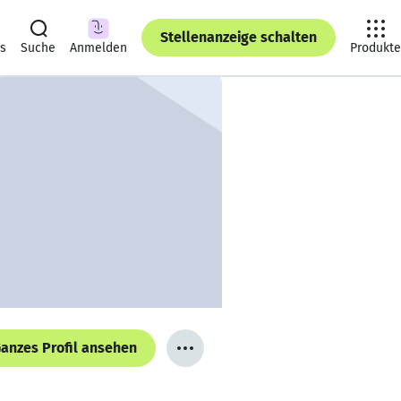
Stellenanzeige schalten
ts
Suche
Anmelden
Produkte
anzes Profil ansehen