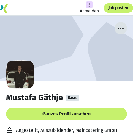
Job posten
Anmelden
Mustafa Gäthje
Basis
Ganzes Profil ansehen
Angestellt, Auszubildender, Maincatering GmbH