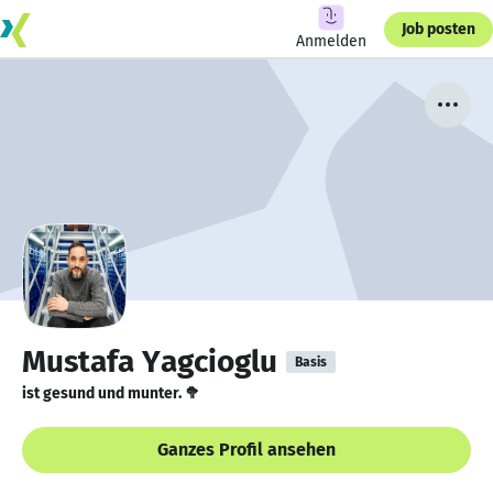
Job posten
Anmelden
Mustafa Yagcioglu
Basis
ist gesund und munter. 🥦
Ganzes Profil ansehen