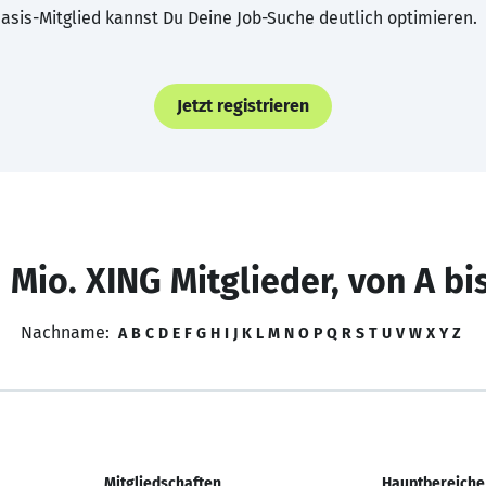
asis-Mitglied kannst Du Deine Job-Suche deutlich optimieren.
Jetzt registrieren
 Mio. XING Mitglieder, von A bi
Nachname:
A
B
C
D
E
F
G
H
I
J
K
L
M
N
O
P
Q
R
S
T
U
V
W
X
Y
Z
Mitgliedschaften
Hauptbereiche