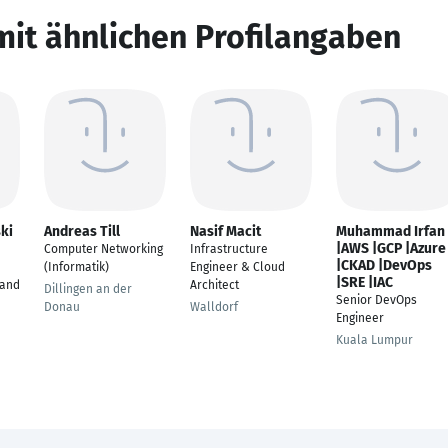
mit ähnlichen Profilangaben
ki
Andreas Till
Nasif Macit
Muhammad Irfan
|AWS |GCP |Azure
Computer Networking
Infrastructure
|CKAD |DevOps
(Informatik)
Engineer & Cloud
|SRE |IAC
 and
Architect
Dillingen an der
Senior DevOps
Donau
Walldorf
Engineer
Kuala Lumpur