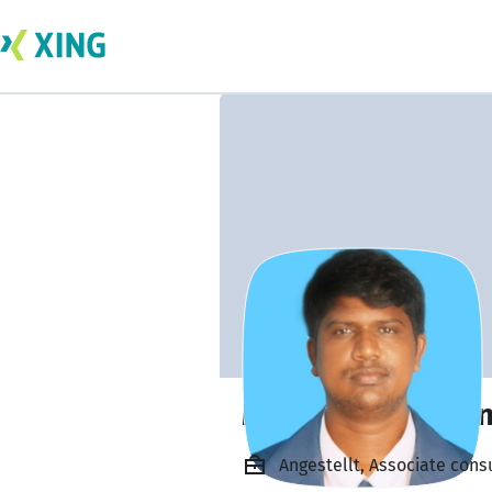
Muthuvel Pandian
Angestellt, Associate cons