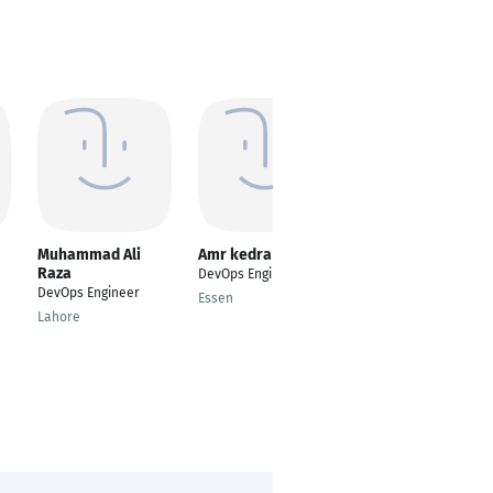
Muhammad Ali
Amr kedra
hamza leghouil
Raza
DevOps Engineer
DevOps Engineer
DevOps Engineer
Essen
Dortmund
Lahore