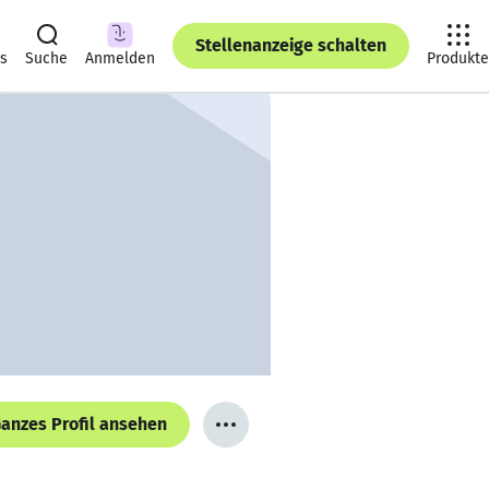
Stellenanzeige schalten
ts
Suche
Anmelden
Produkte
anzes Profil ansehen