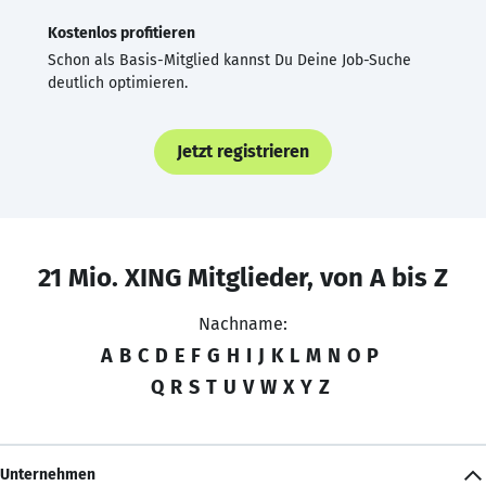
Kostenlos profitieren
Schon als Basis-Mitglied kannst Du Deine Job-Suche
deutlich optimieren.
Jetzt registrieren
21 Mio. XING Mitglieder, von A bis Z
Nachname:
A
B
C
D
E
F
G
H
I
J
K
L
M
N
O
P
Q
R
S
T
U
V
W
X
Y
Z
Unternehmen