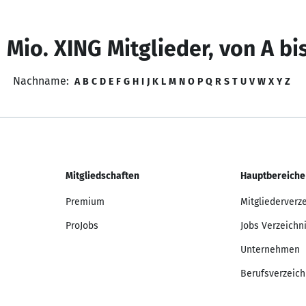
 Mio. XING Mitglieder, von A bi
Nachname:
A
B
C
D
E
F
G
H
I
J
K
L
M
N
O
P
Q
R
S
T
U
V
W
X
Y
Z
Mitgliedschaften
Hauptbereiche
Premium
Mitgliederverz
ProJobs
Jobs Verzeichn
Unternehmen
Berufsverzeich