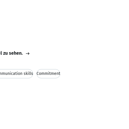
il zu sehen.
munication skills
Commitment