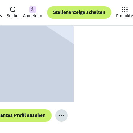
Stellenanzeige schalten
ts
Suche
Anmelden
Produkte
anzes Profil ansehen