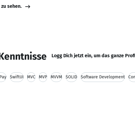
e zu sehen.
Kenntnisse
Logg Dich jetzt ein, um das ganze Prof
Pay
SwiftUI
MVC
MVP
MVVM
SOLID
Software Development
Com