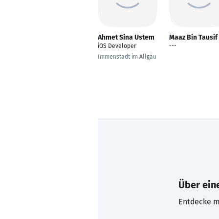
Ahmet Sina Ustem
Maaz Bin Tausif
iOS Developer
---
Immenstadt im Allgäu
Über eine
Entdecke mi