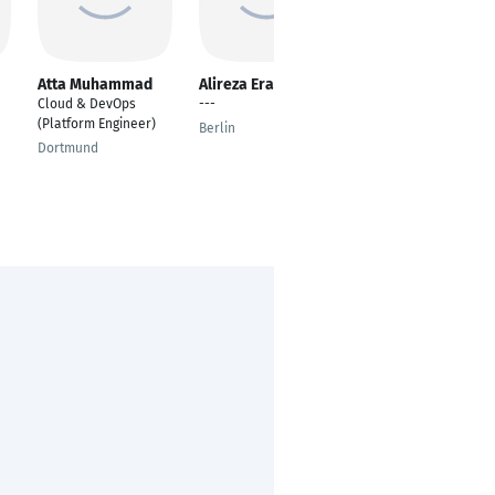
Atta Muhammad
Alireza Eramabadi
Sergey Yavorsky
Cloud & DevOps
---
iOS Senior Software
(Platform Engineer)
Engineer
Berlin
Dortmund
Cherkasy