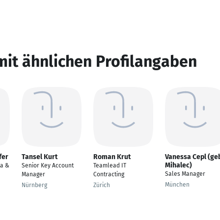
mit ähnlichen Profilangaben
fer
Tansel Kurt
Roman Krut
Vanessa Cepl (ge
Mihalec)
ia &
Senior Key Account
Teamlead IT
Sales Manager
Manager
Contracting
München
Nürnberg
Zürich