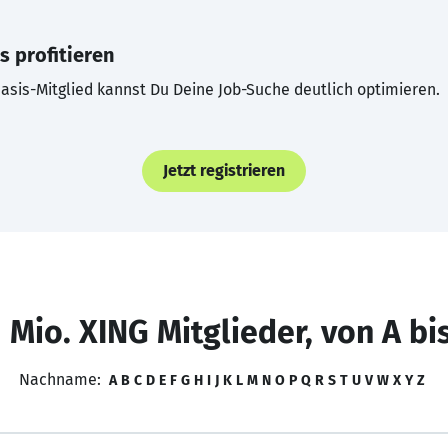
s profitieren
asis-Mitglied kannst Du Deine Job-Suche deutlich optimieren.
Jetzt registrieren
 Mio. XING Mitglieder, von A bi
Nachname:
A
B
C
D
E
F
G
H
I
J
K
L
M
N
O
P
Q
R
S
T
U
V
W
X
Y
Z