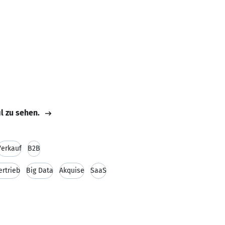
il zu sehen.
Verkauf
B2B
ertrieb
Big Data
Akquise
SaaS