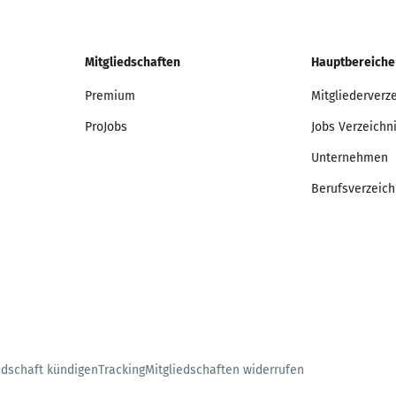
Mitgliedschaften
Hauptbereiche
Premium
Mitgliederverz
ProJobs
Jobs Verzeichn
Unternehmen
Berufsverzeich
edschaft kündigen
Tracking
Mitgliedschaften widerrufen