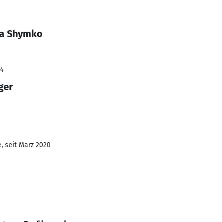
ta Shymko
24
ger
, seit März 2020