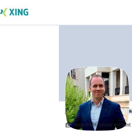
Mykyta Shymko
B
Angestellt, Senior Accoun