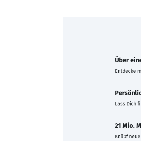
Über eine
Entdecke mi
Persönli
Lass Dich f
21 Mio. M
Knüpf neue 