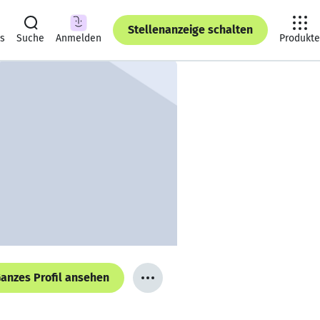
Stellenanzeige schalten
ts
Suche
Anmelden
Produkte
anzes Profil ansehen