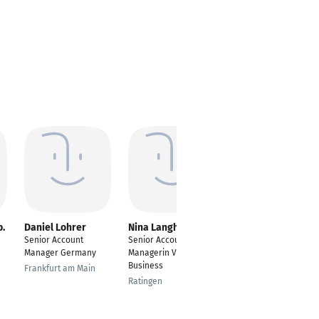
b.
Daniel Lohrer
Nina Langhoff
Nicole Poreba
Senior Account
Senior Account
Senior Account
Manager Germany
Managerin Vodafone
Manager
Business
Frankfurt am Main
Berlin
Ratingen