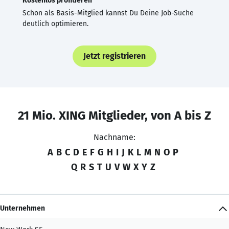
Kostenlos profitieren
Schon als Basis-Mitglied kannst Du Deine Job-Suche
deutlich optimieren.
Jetzt registrieren
21 Mio. XING Mitglieder, von A bis Z
Nachname:
A
B
C
D
E
F
G
H
I
J
K
L
M
N
O
P
Q
R
S
T
U
V
W
X
Y
Z
Unternehmen