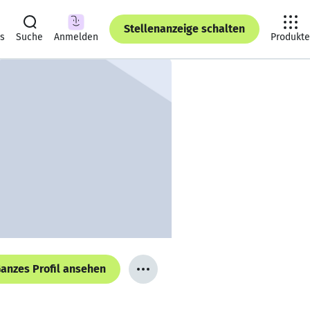
Stellenanzeige schalten
ts
Suche
Anmelden
Produkte
anzes Profil ansehen