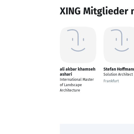
XING Mitglieder 
ali akbar khamseh
Stefan Hoffman
ashari
Solution Architect
International Master
Frankfurt
of Landscape
Architecture