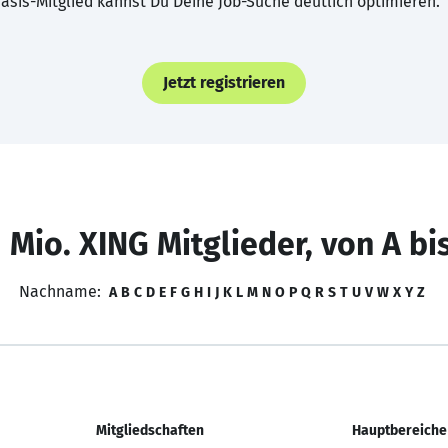
asis-Mitglied kannst Du Deine Job-Suche deutlich optimieren.
Jetzt registrieren
 Mio. XING Mitglieder, von A bi
Nachname:
A
B
C
D
E
F
G
H
I
J
K
L
M
N
O
P
Q
R
S
T
U
V
W
X
Y
Z
Mitgliedschaften
Hauptbereiche