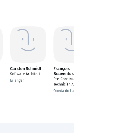
Carsten Schmidt
François
Claudia Faust
Boaventura
Software Architect
---
Pre-Construction
Erlangen
Nuremberg
Technician Architect
Quinta do Lago