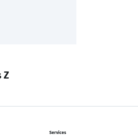
s Z
Services