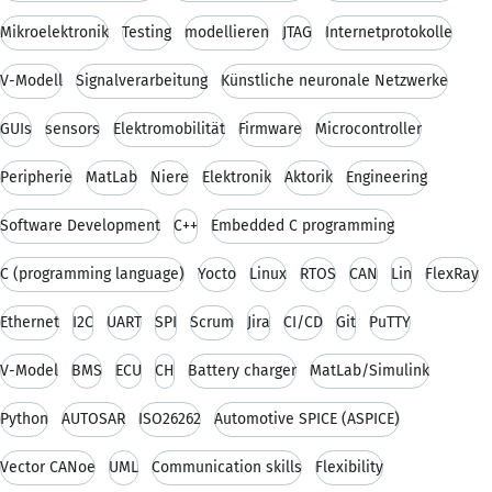
Mikroelektronik
Testing
modellieren
JTAG
Internetprotokolle
V-Modell
Signalverarbeitung
Künstliche neuronale Netzwerke
GUIs
sensors
Elektromobilität
Firmware
Microcontroller
Peripherie
MatLab
Niere
Elektronik
Aktorik
Engineering
Software Development
C++
Embedded C programming
C (programming language)
Yocto
Linux
RTOS
CAN
Lin
FlexRay
Ethernet
I2C
UART
SPI
Scrum
Jira
CI/CD
Git
PuTTY
V-Model
BMS
ECU
CH
Battery charger
MatLab/Simulink
Python
AUTOSAR
ISO26262
Automotive SPICE (ASPICE)
Vector CANoe
UML
Communication skills
Flexibility