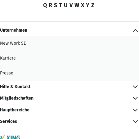
Q
R
S
T
U
V
W
X
Y
Z
Unternehmen
New Work SE
Karriere
Presse
Hilfe & Kontakt
Mitgliedschaften
Hauptbereiche
Services