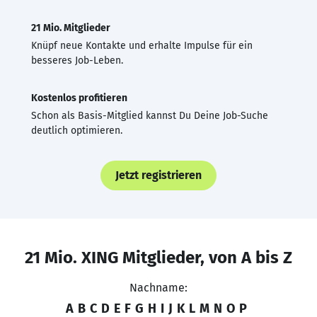
21 Mio. Mitglieder
Knüpf neue Kontakte und erhalte Impulse für ein
besseres Job-Leben.
Kostenlos profitieren
Schon als Basis-Mitglied kannst Du Deine Job-Suche
deutlich optimieren.
Jetzt registrieren
21 Mio. XING Mitglieder, von A bis Z
Nachname:
A
B
C
D
E
F
G
H
I
J
K
L
M
N
O
P