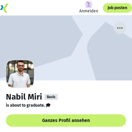
Job posten
Anmelden
Nabil Miri
Basis
is about to graduate. 🎓
Ganzes Profil ansehen