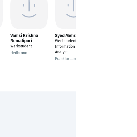
Vamsi Krishna
Syed Mehran Raza
Ahmet AGAC
Nemalipuri
Werkstudent -
Quality Assurance
Werkstudent
Information Security
Expert
Analyst
Heilbronn
Düsseldorf
Frankfurt am Main