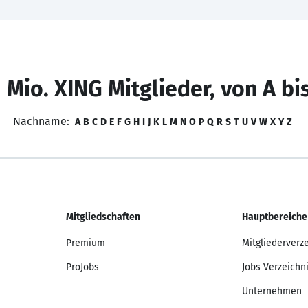
 Mio. XING Mitglieder, von A bi
Nachname:
A
B
C
D
E
F
G
H
I
J
K
L
M
N
O
P
Q
R
S
T
U
V
W
X
Y
Z
Mitgliedschaften
Hauptbereiche
Premium
Mitgliederverz
ProJobs
Jobs Verzeichn
Unternehmen