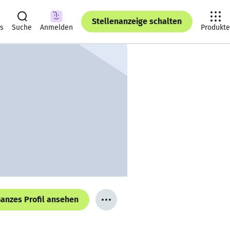
Stellenanzeige schalten
ts
Suche
Anmelden
Produkte
anzes Profil ansehen